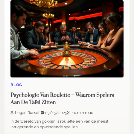
BLOG
Psychologie Van Roulette – Waarom Spelers
Aan De Tafel Zitten
Logan Russell
03/15/2025
10 min read
In de wereld van gokken is roulette een van de meest
intrigerende en opwindende spellen.…