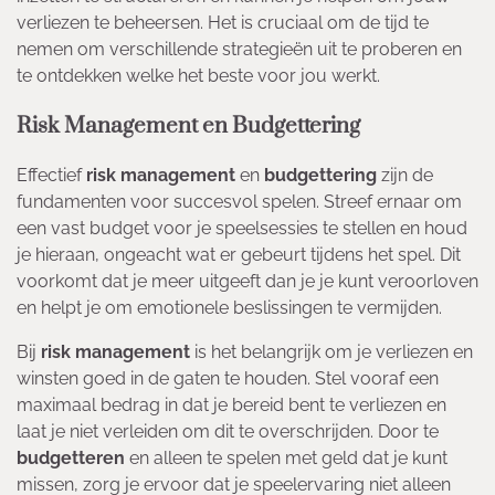
verliezen te beheersen. Het is cruciaal om de tijd te
nemen om verschillende strategieën uit te proberen en
te ontdekken welke het beste voor jou werkt.
Risk Management en Budgettering
Effectief
risk management
en
budgettering
zijn de
fundamenten voor succesvol spelen. Streef ernaar om
een vast budget voor je speelsessies te stellen en houd
je hieraan, ongeacht wat er gebeurt tijdens het spel. Dit
voorkomt dat je meer uitgeeft dan je je kunt veroorloven
en helpt je om emotionele beslissingen te vermijden.
Bij
risk management
is het belangrijk om je verliezen en
winsten goed in de gaten te houden. Stel vooraf een
maximaal bedrag in dat je bereid bent te verliezen en
laat je niet verleiden om dit te overschrijden. Door te
budgetteren
en alleen te spelen met geld dat je kunt
missen, zorg je ervoor dat je speelervaring niet alleen