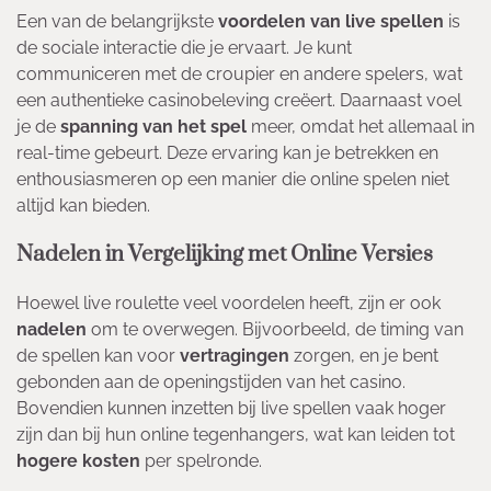
Een van de belangrijkste
voordelen van live spellen
is
de sociale interactie die je ervaart. Je kunt
communiceren met de croupier en andere spelers, wat
een authentieke casinobeleving creëert. Daarnaast voel
je de
spanning van het spel
meer, omdat het allemaal in
real-time gebeurt. Deze ervaring kan je betrekken en
enthousiasmeren op een manier die online spelen niet
altijd kan bieden.
Nadelen in Vergelijking met Online Versies
Hoewel live roulette veel voordelen heeft, zijn er ook
nadelen
om te overwegen. Bijvoorbeeld, de timing van
de spellen kan voor
vertragingen
zorgen, en je bent
gebonden aan de openingstijden van het casino.
Bovendien kunnen inzetten bij live spellen vaak hoger
zijn dan bij hun online tegenhangers, wat kan leiden tot
hogere kosten
per spelronde.