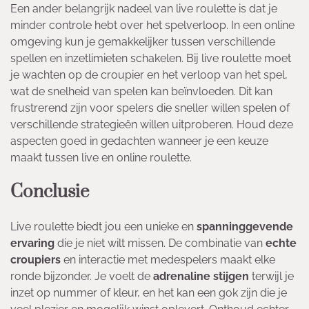
Een ander belangrijk nadeel van live roulette is dat je
minder controle hebt over het spelverloop. In een online
omgeving kun je gemakkelijker tussen verschillende
spellen en inzetlimieten schakelen. Bij live roulette moet
je wachten op de croupier en het verloop van het spel,
wat de snelheid van spelen kan beïnvloeden. Dit kan
frustrerend zijn voor spelers die sneller willen spelen of
verschillende strategieën willen uitproberen. Houd deze
aspecten goed in gedachten wanneer je een keuze
maakt tussen live en online roulette.
Conclusie
Live roulette biedt jou een unieke en
spanninggevende
ervaring
die je niet wilt missen. De combinatie van
echte
croupiers
en interactie met medespelers maakt elke
ronde bijzonder. Je voelt de
adrenaline stijgen
terwijl je
inzet op nummer of kleur, en het kan een gok zijn die je