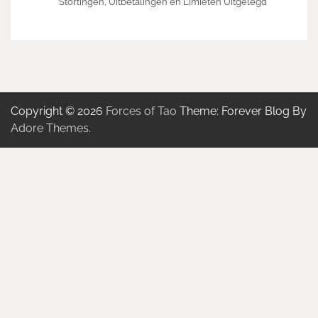
Stortingen, Uitbetalingen en Limieten Uitgelegd
Copyright © 2026
Forces of Tao
Theme: Forever Blog By
Adore Themes
.