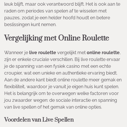
leuk blijft, maar ook verantwoord blijft. Het is ook aan te
raden om periodes van spelen af te wisselen met
pauzes, zodat je een helder hoofd houdt en betere
beslissingen kunt nemen.
Vergelijking met Online Roulette
Wanneer je
live roulette
vergelijkt met
online roulette
,
zijn er enkele cruciale verschillen. Bij live roulette ervaar
je de spanning van een fysiek casino met een echte
croupier, wat een unieke en authentieke ervaring biedt.
Aan de andere kant biedt online roulette meer gemak en
flexibiliteit, waardoor je vanuit je eigen huis kunt spelen.
Het is belangrijk om te overwegen welke factoren voor
jou zwaarder wegen: de sociale interactie en spanning
van live spellen of het gemak van online opties.
Voordelen van Live Spellen