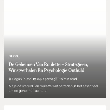
BLOG
De Geheimen Van Roulette – Strategieën,
Winstverhalen En Psychologie Onthuld
Logan Russell
04/24/2025
10 min read
Als je de wereld van roulette wilt betreden, is het essentieel
om de geheimen achter…