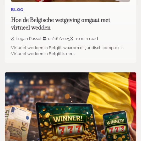
BLOG
Hoe de Belgische wetgeving omgaat met
virtueel wedden
Logan Russell
12/16/2025
10 min read
Virtueel wedden in België, waarom dit juridisch complex is
Virtueel wedden in België is een…