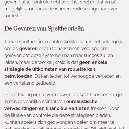
geven dat je controle hebt over het spel en dat winst
mogelijk is, ondanks de inherent willekeurige aard van
roulette.
De Gevaren van Speltheorieën
Terwijl speltheorieën aantrekkelijk lijken, is het belangrijk
om de
gevaren
ervan te herkennen. Veel spelers
geloven dat deze systemen hen naar succes zullen
leiden, maar de werkelijkheid is dat
geen enkele
strategie de uitkomsten van roulette kan
beïnvloeden
. Dit kan leiden tot verhoogde verliezen en
een vertekend zelfbeeld.
De verleiding om te vertrouwen op speltheorieën kan je
in een gevaarlijke spiraal van
onrealistische
verwachtingen en financiële verliezen
trekken. Door
de illusie van controle die deze strategieën bieden,
kunnen spelers zich gedwongen voelen om meer te