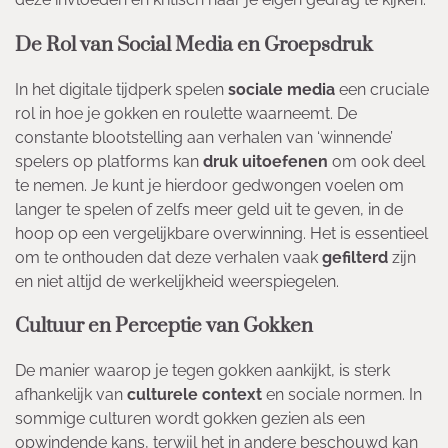
De Rol van Social Media en Groepsdruk
In het digitale tijdperk spelen
sociale media
een cruciale
rol in hoe je gokken en roulette waarneemt. De
constante blootstelling aan verhalen van ‘winnende’
spelers op platforms kan
druk uitoefenen
om ook deel
te nemen. Je kunt je hierdoor gedwongen voelen om
langer te spelen of zelfs meer geld uit te geven, in de
hoop op een vergelijkbare overwinning. Het is essentieel
om te onthouden dat deze verhalen vaak
gefilterd
zijn
en niet altijd de werkelijkheid weerspiegelen.
Cultuur en Perceptie van Gokken
De manier waarop je tegen gokken aankijkt, is sterk
afhankelijk van
culturele context
en sociale normen. In
sommige culturen wordt gokken gezien als een
opwindende kans, terwijl het in andere beschouwd kan