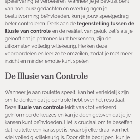
spelervaring te verbeteren. Wanneer je je bewust bent
van hoe jouw gedachten en overtuigingen je
besluitvorming beïnvloeden, kun je jouw speelgedrag
beter controleren. Denk aan de
tegenstelling tussen de
illusie van controle
en de realiteit van geluk: zelfs als je
gelooft dat je patronen kunt herkennen, zijn de
uitkomsten volledig willekeurig. Herken deze
vooroordelen en leer ze te omzeilen, zodat je met meer
inzicht en minder emotie kunt spelen.
De Illusie van Controle
Wanneer je aan roulette speelt, kan het verleidelijk zijn
om te denken dat je controle hebt over het resultaat.
Deze
illusie van controle
leidt vaak tot verkeerd
geïnformeerde keuzes en kan je doen geloven dat je je
kansen kunt beïnvloeden. Het is cruciaal om te beseffen
dat roulette een kansspel is, waarbij elke draai van het
wiel volledig willekeurig is. Door dit te begrijpen, kun je