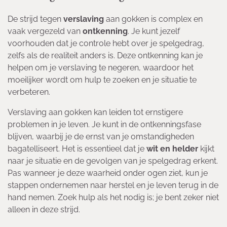
De strijd tegen
verslaving
aan gokken is complex en
vaak vergezeld van
ontkenning
. Je kunt jezelf
voorhouden dat je controle hebt over je spelgedrag,
zelfs als de realiteit anders is. Deze ontkenning kan je
helpen om je verslaving te negeren, waardoor het
moeilijker wordt om hulp te zoeken en je situatie te
verbeteren.
Verslaving aan gokken kan leiden tot ernstigere
problemen in je leven. Je kunt in de ontkenningsfase
blijven, waarbij je de ernst van je omstandigheden
bagatelliseert. Het is essentieel dat je
wit en helder
kijkt
naar je situatie en de gevolgen van je spelgedrag erkent.
Pas wanneer je deze waarheid onder ogen ziet, kun je
stappen ondernemen naar herstel en je leven terug in de
hand nemen. Zoek hulp als het nodig is; je bent zeker niet
alleen in deze strijd.