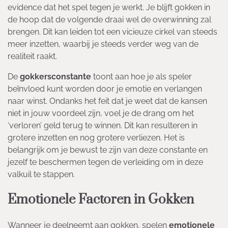
evidence dat het spel tegen je werkt. Je blijft gokken in
de hoop dat de volgende draai wel de overwinning zal
brengen. Dit kan leiden tot een vicieuze cirkel van steeds
meer inzetten, waarbij je steeds verder weg van de
realiteit raakt.
De
gokkersconstante
toont aan hoe je als speler
beïnvloed kunt worden door je emotie en verlangen
naar winst. Ondanks het feit dat je weet dat de kansen
niet in jouw voordeel zijn, voel je de drang om het
‘verloren’ geld terug te winnen. Dit kan resulteren in
grotere inzetten en nog grotere verliezen. Het is
belangrijk om je bewust te zijn van deze constante en
jezelf te beschermen tegen de verleiding om in deze
valkuil te stappen.
Emotionele Factoren in Gokken
Wanneer je deelneemt aan gokken, spelen
emotionele