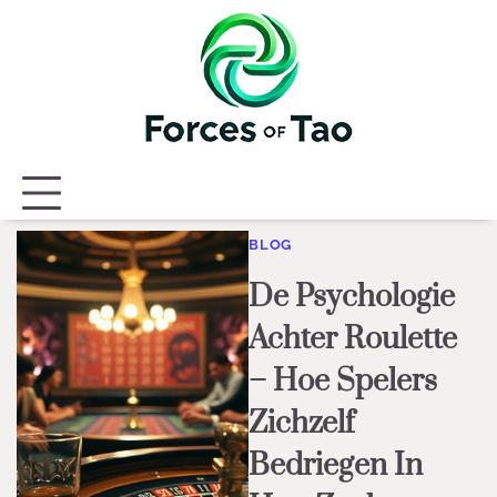
Skip
to
content
BLOG
De Psychologie
Achter Roulette
– Hoe Spelers
Zichzelf
Bedriegen In