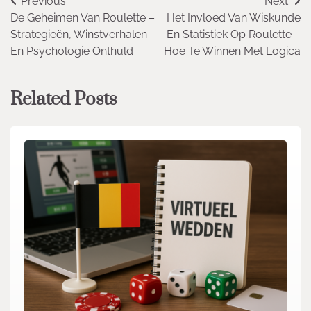
Post
Previous:
Next:
De Geheimen Van Roulette –
Het Invloed Van Wiskunde
navigation
Strategieën, Winstverhalen
En Statistiek Op Roulette –
En Psychologie Onthuld
Hoe Te Winnen Met Logica
Related Posts