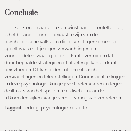
Conclusie
In je zoektocht naar geluk en winst aan de roulettetafel,
is het belangrijk om je bewust te zijn van de
psychologische valkuilen die je kunt tegenkomen. Je
speelt vaak met je eigen verwachtingen en
vooroordelen, waarbij je jezelf kunt overtuigen dat je
door bepaalde strategieën of rituelen je kansen kunt
beïnvloeden. Dit kan leiden tot onrealistische
verwachtingen en teleurstellingen. Door inzicht te krijgen
in deze psychologie, kun je jezelf beter wapenen tegen
de illusies van het spel en realistischer naar de
uitkomsten kijken, wat je speelervaring kan verbeteren.
Tagged
bedrog
,
psychologie
,
roulette