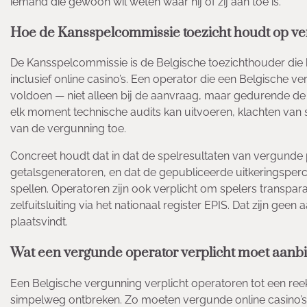
iemand die gewoon wil weten waar hij of zij aan toe is.
Hoe de Kansspelcommissie toezicht houdt op v
De Kansspelcommissie is de Belgische toezichthouder die be
inclusief online casino’s. Een operator die een Belgische
voldoen — niet alleen bij de aanvraag, maar gedurende de v
elk moment technische audits kan uitvoeren, klachten van 
van de vergunning toe.
Concreet houdt dat in dat de spelresultaten van vergunde 
getalsgeneratoren, en dat de gepubliceerde uitkeringspe
spellen. Operatoren zijn ook verplicht om spelers transpara
zelfuitsluiting via het nationaal register EPIS. Dat zijn ge
plaatsvindt.
Wat een vergunde operator verplicht moet aanbi
Een Belgische vergunning verplicht operatoren tot een ree
simpelweg ontbreken. Zo moeten vergunde online casino’s s