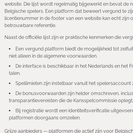
website. Die lijst wordt regelmatig bijgewerkt en bevat de
Belgische spelers. Een platform dat beweert vergund te zijn 
licentienummer in de footer van een website kan echt zijn o
betrouwbare referentie.
Naast de officiële lijst zijn er praktische kenmerken die v
Een vergund platform biedt de mogelijkheid tot zelfuits
niet alleen in de algemene voorwaarden.
De interface is beschikbaar in het Nederlands en het F
talen.
Spellimieten zijn instelbaar vanuit het spelersaccount
De bonusvoorwaarden zijn helder omschreven, inclusi
transparantievereisten die de Kansspelcommissie oplegt
Bij registratie wordt een identiteitsverificatie uitgev
platformen doorgaans omzeilen.
Grijze aanbieders — platformen die actief zijn voor Belgis