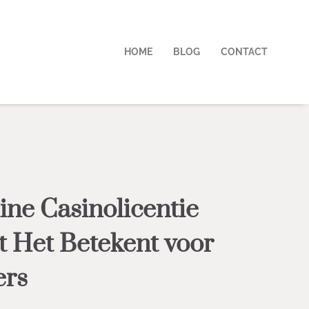
HOME
BLOG
CONTACT
ine Casinolicentie
t Het Betekent voor
ers