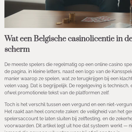
Wat een Belgische casinolicentie in de
scherm
De meeste spelers die regelmatig op een online casino sp
de pagina, in kleine letters, naast een logo van de Kans
manier waarop ze spelen, wat ze terugkrijgen bij een klacht
velen vaag. Dat is begrijpelijk. De regelgeving is technisch,
ofwel promotionele tekst van de platformen zelf.
Toch is het verschil tussen een vergund en een niet-vergu
Het raakt aan heel concrete zaken: de veiligheid van het ge
spelersaccount te laten sluiten bij zelftesting, en de zeke
voorwaarden. Dit artikel legt uit hoe dat systeem werkt — ni