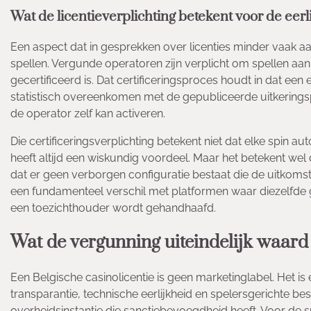
Wat de licentieverplichting betekent voor de eerl
Een aspect dat in gesprekken over licenties minder vaak aan
spellen. Vergunde operatoren zijn verplicht om spellen aan
gecertificeerd is. Dat certificeringsproces houdt in dat een
statistisch overeenkomen met de gepubliceerde uitkerings
de operator zelf kan activeren.
Die certificeringsverplichting betekent niet dat elke spin a
heeft altijd een wiskundig voordeel. Maar het betekent wel
dat er geen verborgen configuratie bestaat die de uitkomste
een fundamenteel verschil met platformen waar diezelfde g
een toezichthouder wordt gehandhaafd.
Wat de vergunning uiteindelijk waard 
Een Belgische casinolicentie is geen marketinglabel. Het is
transparantie, technische eerlijkheid en spelersgerichte 
overheidsinstantie die sanctiebevoegdheid heeft. Voor de s