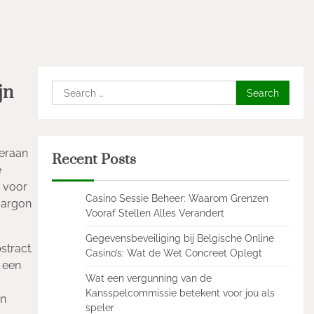
jn
Search
for:
deraan
Recent Posts
e
t voor
Casino Sessie Beheer: Waarom Grenzen
 jargon
Vooraf Stellen Alles Verandert
Gegevensbeveiliging bij Belgische Online
stract.
Casino’s: Wat de Wet Concreet Oplegt
m een
Wat een vergunning van de
Kansspelcommissie betekent voor jou als
an
speler