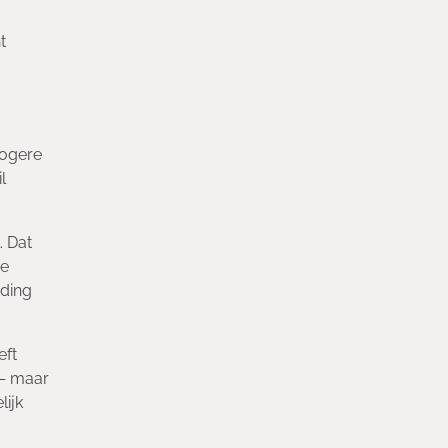
t
hogere
l
. Dat
de
iding
eft
 — maar
lijk