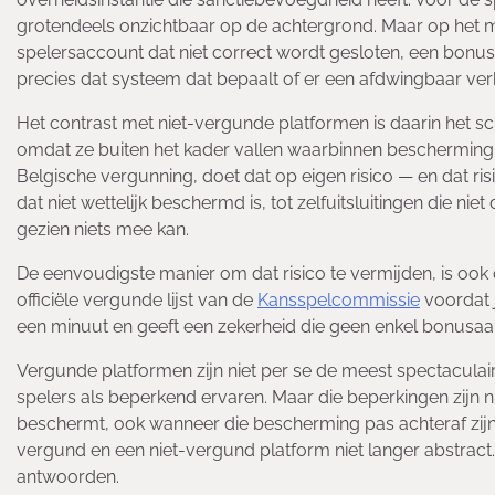
grotendeels onzichtbaar op de achtergrond. Maar op het mom
spelersaccount dat niet correct wordt gesloten, een bonus
precies dat systeem dat bepaalt of er een afdwingbaar ver
Het contrast met niet-vergunde platformen is daarin het sch
omdat ze buiten het kader vallen waarbinnen bescherming 
Belgische vergunning, doet dat op eigen risico — en dat risi
dat niet wettelijk beschermd is, tot zelfuitsluitingen die n
gezien niets mee kan.
De eenvoudigste manier om dat risico te vermijden, is ook
officiële vergunde lijst van de
Kansspelcommissie
voordat 
een minuut en geeft een zekerheid die geen enkel bonusa
Vergunde platformen zijn niet per se de meest spectaculai
spelers als beperkend ervaren. Maar die beperkingen zijn ni
beschermt, ook wanneer die bescherming pas achteraf zijn
vergund en een niet-vergund platform niet langer abstract. 
antwoorden.