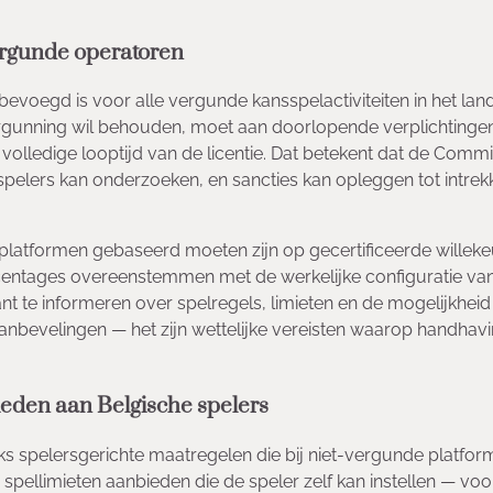
ergunde operatoren
voegd is voor alle vergunde kansspelactiviteiten in het land
 vergunning wil behouden, moet aan doorlopende verplichtinge
olledige looptijd van de licentie. Dat betekent dat de Commi
spelers kan onderzoeken, en sancties kan opleggen tot intrek
platformen gebaseerd moeten zijn op gecertificeerde willeke
rcentages overeenstemmen met de werkelijke configuratie va
nt te informeren over spelregels, limieten en de mogelijkheid
en aanbevelingen — het zijn wettelijke vereisten waarop handhav
eden aan Belgische spelers
ks spelersgerichte maatregelen die bij niet-vergunde platfo
pellimieten aanbieden die de speler zelf kan instellen — voo