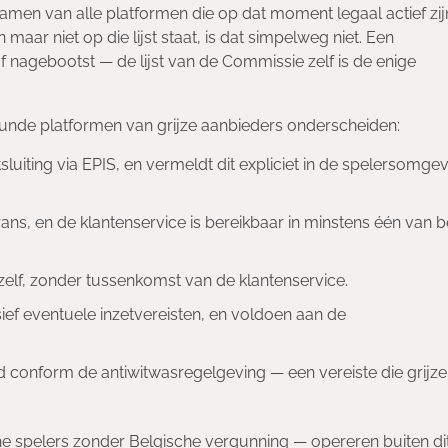
 namen van alle platformen die op dat moment legaal actief zi
maar niet op die lijst staat, is dat simpelweg niet. Een
f nagebootst — de lijst van de Commissie zelf is de enige
ergunde platformen van grijze aanbieders onderscheiden:
luiting via EPIS, en vermeldt dit expliciet in de spelersomgev
rans, en de klantenservice is bereikbaar in minstens één van b
 zelf, zonder tussenkomst van de klantenservice.
ef eventuele inzetvereisten, en voldoen aan de
.
oerd conform de antiwitwasregelgeving — een vereiste die grijze
che spelers zonder Belgische vergunning — opereren buiten dit