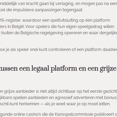
nmiddellijk van kracht gaan bij verlaging, en mogen pas na een
el die impulsieve aanpassingen tegengaat.
S-register, waardoor een spelfuitsluiting op één platform
s in België. Voor spelers die hun eigen speelgedrag willen
e buiten de Belgische regelgeving opereren en waar dergelijk
oe je als speler snel kunt controleren of een platform daadwe
 tussen een legaal platform en een grijze
rijze aanbieder is niet altijd zichtbaar op het eerste gezicht
lijkbare spellen aanbieden en agressief adverteren met bonus
rschil kunt herkennen — als je weet waar je op moet letten.
vergunde online casino’s die de Kansspelcommissie publiceert 