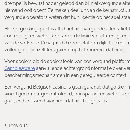
drempel is bewust hoger gelegd dan bij niet-vergunde altern
niemand ooit opent. Ze maken deel uit van de kernstructu
vergunde operators weten dat hun licentie op het spel staat 
Het vergelijkingspunt is altijd het niet-vergunde alternat
controle, geen wettelijk verankerde limietstructuren, geen
van de software. De vrijheid die zo’n platform lijkt te biede
volledig op zichzelf terugwerpt op het moment dat er iets 
Voor spelers die de spelerstools van een vergund platform
GambleAware
aanvullende achtergrondinformatie over ve
beschermingsmechanismen in een gereguleerde context.
Een vergund Belgisch casino is geen garantie dat gokken ris
wordt genomen, gecontroleerd, transparant en wettelijk ver
gaat, en beslissend wanneer dat niet het geval is.
Post
Previous: