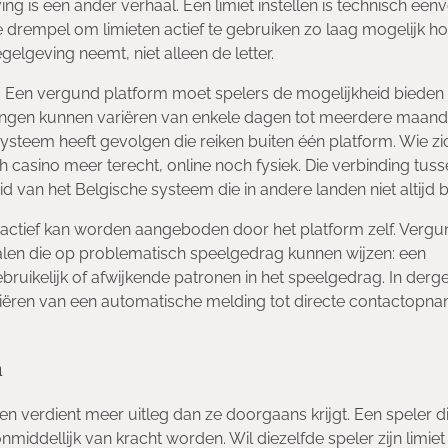
g is een ander verhaal. Een limiet instellen is technisch een
drempel om limieten actief te gebruiken zo laag mogelijk ho
elgeving neemt, niet alleen de letter.
eld. Een vergund platform moet spelers de mogelijkheid biede
itsluitingen kunnen variëren van enkele dagen tot meerdere maan
ysteem heeft gevolgen die reiken buiten één platform. Wie zi
 casino meer terecht, online noch fysiek. Die verbinding tuss
d van het Belgische systeem die in andere landen niet altijd b
 proactief kan worden aangeboden door het platform zelf. Verg
nalen die op problematisch speelgedrag kunnen wijzen: een
ruikelijk of afwijkende patronen in het speelgedrag. In derge
riëren van een automatische melding tot directe contactopn
n
 verdient meer uitleg dan ze doorgaans krijgt. Een speler di
onmiddellijk van kracht worden. Wil diezelfde speler zijn limiet