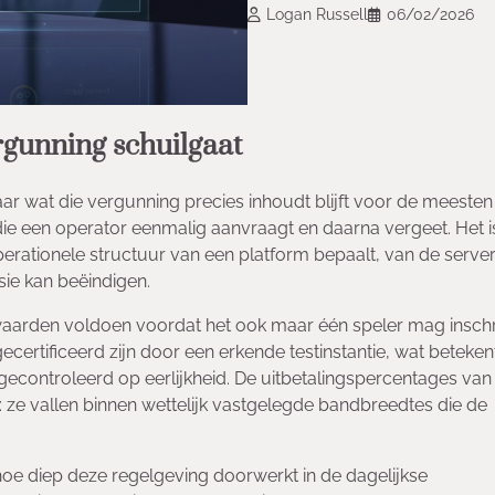
Logan Russell
06/02/2026
rgunning schuilgaat
r wat die vergunning precies inhoudt blijft voor de meesten
die een operator eenmalig aanvraagt en daarna vergeet. Het i
perationele structuur van een platform bepaalt, van de serve
sie kan beëindigen.
waarden voldoen voordat het ook maar één speler mag inschr
ecertificeerd zijn door een erkende testinstantie, wat beteken
gecontroleerd op eerlijkheid. De uitbetalingspercentages van
 ze vallen binnen wettelijk vastgelegde bandbreedtes die de
 hoe diep deze regelgeving doorwerkt in de dagelijkse