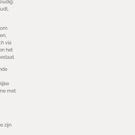
voudig;
udt,
n om
den,
ch via
en het
estaat.
unde
lijke
ame met
e zijn