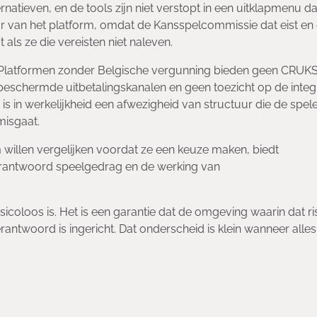
atieven, en de tools zijn niet verstopt in een uitklapmenu da
ur van het platform, omdat de Kansspelcommissie dat eist e
als ze die vereisten niet naleven.
ief. Platformen zonder Belgische vergunning bieden geen CRUK
 beschermde uitbetalingskanalen en geen toezicht op de integr
n, is in werkelijkheid een afwezigheid van structuur die de spel
misgaat.
 willen vergelijken voordat ze een keuze maken, biedt
rantwoord speelgedrag en de werking van
icoloos is. Het is een garantie dat de omgeving waarin dat ri
antwoord is ingericht. Dat onderscheid is klein wanneer alle