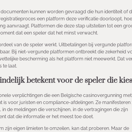
ties documenten kunnen worden gevraagd die hun identiteit of 
gistratieproces een platform deze verificatie doorloopt, hoe
ing aanvraagt. Platformen die deze stap uitstellen tot een gro
oment dat een speler dat het minst verwacht.
voordeel van de speler werkt. Uitbetalingen bij vergunde platf
baar. Bij niet-vergunde platformen ontbreekt die zekerheid vo
ttelijke bescherming als het platform niet meewerkt. Dat vers
 te laat.
delijk betekent voor de speler die kies
ionele verplichtingen die een Belgische casinovergunning met
t is voor juristen en compliance-afdelingen. Ze manifesteren 
 in de meldingen die verschijnen, in de vertragingen die zijn
nt dat die informatie er het meest toe doet.
om zijn eigen limieten te omzeilen, kan dat proberen. Maar de