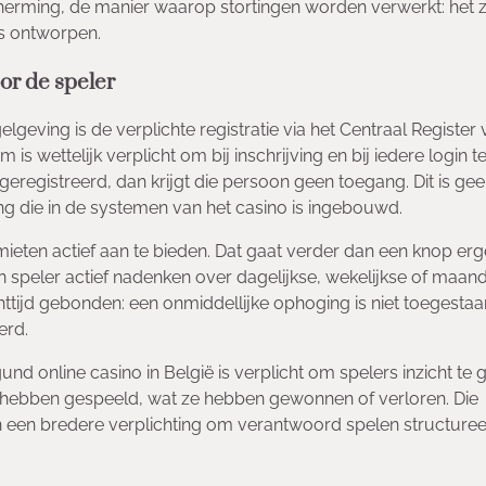
cherming, de manier waarop stortingen worden verwerkt: het z
is ontworpen.
or de speler
eving is de verplichte registratie via het Centraal Register
s wettelijk verplicht om bij inschrijving en bij iedere login t
d geregistreerd, dan krijgt die persoon geen toegang. Dit is ge
ng die in de systemen van het casino is ingebouwd.
ieten actief aan te bieden. Dat gaat verder dan een knop erg
 speler actief nadenken over dagelijkse, wekelijkse of maand
httijd gebonden: een onmiddellijke ophoging is niet toegestaa
erd.
und online casino in België is verplicht om spelers inzicht te 
 ze hebben gespeeld, wat ze hebben gewonnen of verloren. Die
van een bredere verplichting om verantwoord spelen structuree