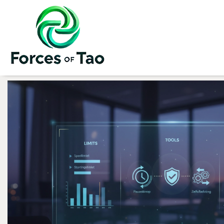
Skip
to
content