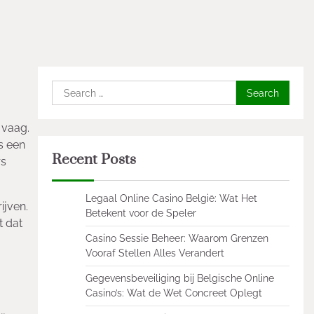
Search
for:
 vaag.
s een
Recent Posts
rs
Legaal Online Casino België: Wat Het
ijven.
Betekent voor de Speler
t dat
Casino Sessie Beheer: Waarom Grenzen
Vooraf Stellen Alles Verandert
Gegevensbeveiliging bij Belgische Online
Casino’s: Wat de Wet Concreet Oplegt