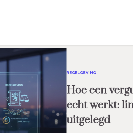
REGELGEVING
Hoe een vergu
echt werkt: li
uitgelegd