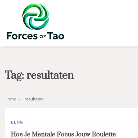
Skip
to
content
Tag:
resultaten
Home
resultaten
BLOG
Hoe Je Mentale Focus Jouw Roulette